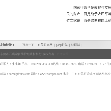
国家行政学院教授竹立家表
民的财产，而是给予农民平等
竹立家说，而是强调在国土
友情链接： |
百度一下
|
东莞阳光网
|
ganji赶集
|
58同城
|
东莞市石碣索普防护包装材料行 版权所有
后台管理
联系人：张小姐 手机：18002803385 400热线：4000973824 电话：0769-86014177 传真：0
邮箱：sorbdg@sina.com 网址：www.sorbpac.com 地址：广东东莞石碣镇水南隆发街2