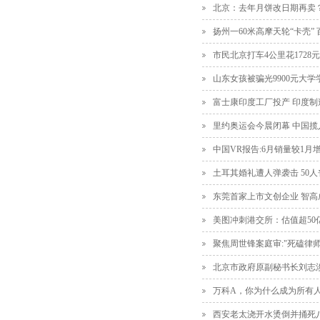
北京：去年月饼改日期再卖？
扬州一60米高摩天轮“卡壳”
市民北京打车4公里花1728元
山东女孩被骗光9900元大学
富士康印度工厂投产 印度
里约奥运会今晨闭幕 中国揽
中国VR报告:6月销量较1月增2
土耳其婚礼遭人弹袭击 50
东莞首家上市文创企业 智高
美图冲刺港交所：估值超50
聚焦周世锋案庭审:"死磕律
北京市政府原副秘书长刘志
万科A，你为什么成为所有
西安老太浇开水烫倒并捅死