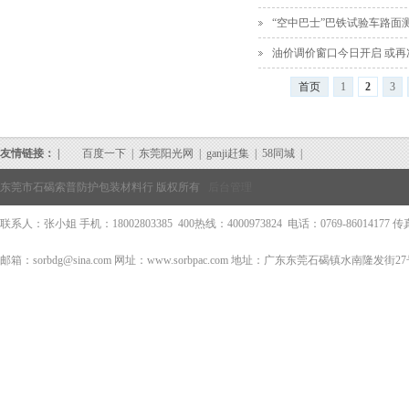
“空中巴士”巴铁试验车路面测
油价调价窗口今日开启 或再
首页
1
2
3
友情链接： |
百度一下
|
东莞阳光网
|
ganji赶集
|
58同城
|
东莞市石碣索普防护包装材料行 版权所有
后台管理
联系人：张小姐 手机：18002803385 400热线：4000973824 电话：0769-86014177 传真：0
邮箱：sorbdg@sina.com 网址：www.sorbpac.com 地址：广东东莞石碣镇水南隆发街2